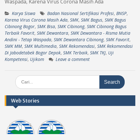
Waspada, Karena Virus Corona Masih Ada
Karya Siswa
Badan Nasional Sertifikasi Profesi
,
BNSP
,
Karena Virus Corona Masih Ada
,
SMK
,
SMK Bagus
,
SMK Bagus
Cibinong Bogor
,
SMK Bisa
,
SMK Cibinong
,
SMK Cibinong Bagus
Terbaik Favorit
,
SMK Dewantara
,
SMK Dewantara - Risma Mutia
Andini - Tetap Waspada
,
SMK Dewantara Cibinong
,
SMK Favorit
,
SMK MM
,
SMK Multimedia
,
SMK Rekomendasi
,
SMK Rekomendasi
Di Jabodetabek Bogor Depok
,
SMK Terbaik
,
SMK TKJ
,
Uji
Kompetensi
,
Ujikom
Leave a comment
Search
for:
Web Stories
Informasi
Dokumen
tasi