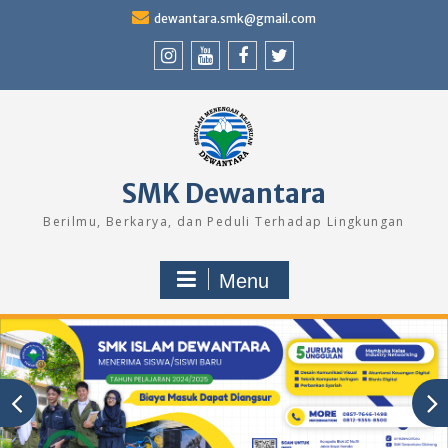
Skip
dewantara.smk@gmail.com
to
content
Instagram
Youtube
Facebook
Twitter
SMK Dewantara
Berilmu, Berkarya, dan Peduli Terhadap Lingkungan
Menu