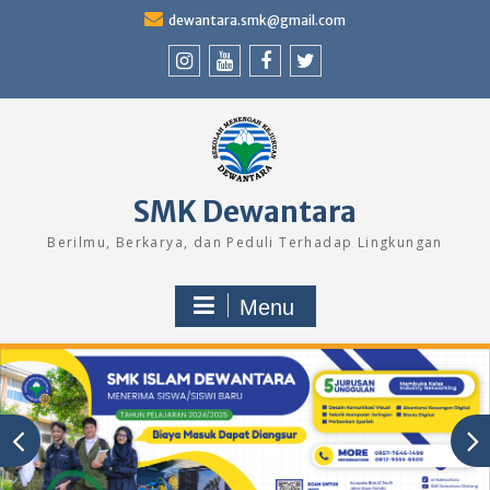
Skip
dewantara.smk@gmail.com
to
content
Instagram
Youtube
Facebook
Twitter
SMK Dewantara
Berilmu, Berkarya, dan Peduli Terhadap Lingkungan
Menu