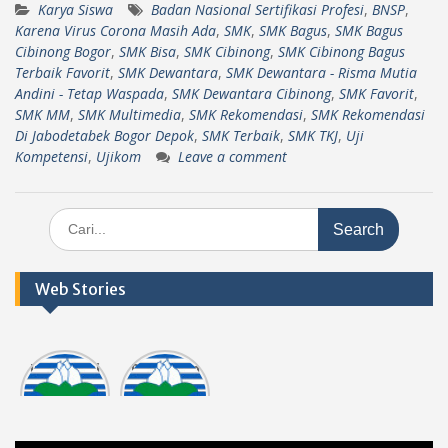
Karya Siswa
Badan Nasional Sertifikasi Profesi
,
BNSP
,
Karena Virus Corona Masih Ada
,
SMK
,
SMK Bagus
,
SMK Bagus
Cibinong Bogor
,
SMK Bisa
,
SMK Cibinong
,
SMK Cibinong Bagus
Terbaik Favorit
,
SMK Dewantara
,
SMK Dewantara - Risma Mutia
Andini - Tetap Waspada
,
SMK Dewantara Cibinong
,
SMK Favorit
,
SMK MM
,
SMK Multimedia
,
SMK Rekomendasi
,
SMK Rekomendasi
Di Jabodetabek Bogor Depok
,
SMK Terbaik
,
SMK TKJ
,
Uji
Kompetensi
,
Ujikom
Leave a comment
Search
for:
Web Stories
Informasi
Dokumen
tasi