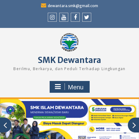
Skip
dewantara.smk@gmail.com
to
content
Instagram
Youtube
Facebook
Twitter
SMK Dewantara
Berilmu, Berkarya, dan Peduli Terhadap Lingkungan
Menu