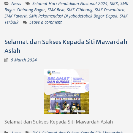
News
Selamat Hari Pendidikan Nasional 2024
,
SMK
,
SMK
Bagus Cibinong Bogor
,
SMK Bisa
,
SMK Cibinong
,
SMK Dewantara
,
SMK Favorit
,
SMK Rekomendasi Di Jabodetabek Bogor Depok
,
SMK
Terbaik
Leave a comment
Selamat dan Sukses Kepada Siti Mawardah
Aslah
6 March 2024
Selamat dan Sukses Kepada Siti Mawardah Aslah
News
DKV
,
Selamat dan Sukses Kepada Siti Mawardah