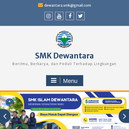
Skip
dewantara.smk@gmail.com
to
content
Instagram
Youtube
Facebook
Twitter
SMK Dewantara
Berilmu, Berkarya, dan Peduli Terhadap Lingkungan
Menu