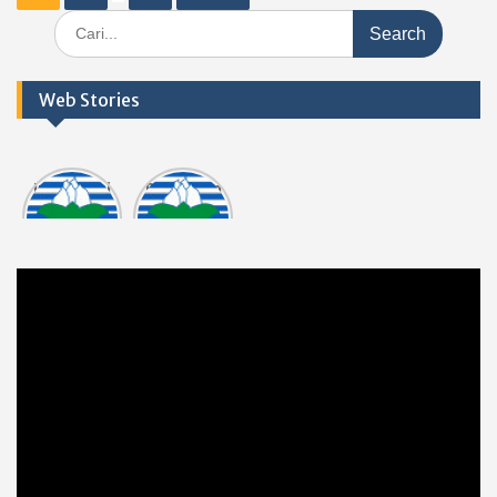
navigation
Search
for:
Web Stories
Informasi
Dokumen
tasi