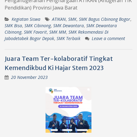
Penganugerahan Penghargaan ATIKAN (Anugerah TIK
Pendidikan) Provinsi Jawa Barat
Kegiatan Siswa
ATIKAN
,
SMK
,
SMK Bagus Cibinong Bogor
,
SMK Bisa
,
SMK Cibinong
,
SMK Dewantara
,
SMK Dewantara
Cibinong
,
SMK Favorit
,
SMK MM
,
SMK Rekomendasi Di
Jabodetabek Bogor Depok
,
SMK Terbaik
Leave a comment
Juara Team Ter-kolaboratif Tingkat
Kemendikbud Ki Hajar Stem 2023
20 November 2023