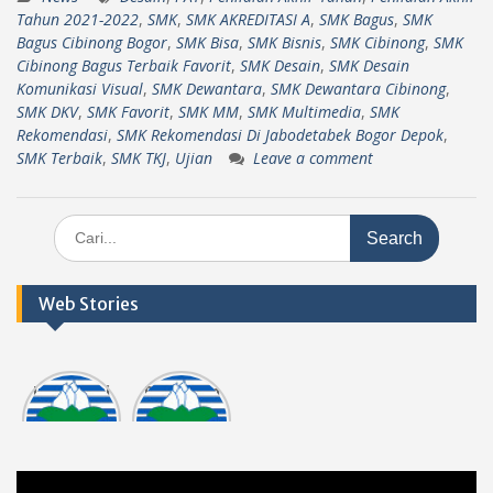
Tahun 2021-2022
,
SMK
,
SMK AKREDITASI A
,
SMK Bagus
,
SMK
Bagus Cibinong Bogor
,
SMK Bisa
,
SMK Bisnis
,
SMK Cibinong
,
SMK
Cibinong Bagus Terbaik Favorit
,
SMK Desain
,
SMK Desain
Komunikasi Visual
,
SMK Dewantara
,
SMK Dewantara Cibinong
,
SMK DKV
,
SMK Favorit
,
SMK MM
,
SMK Multimedia
,
SMK
Rekomendasi
,
SMK Rekomendasi Di Jabodetabek Bogor Depok
,
SMK Terbaik
,
SMK TKJ
,
Ujian
Leave a comment
Search
for:
Web Stories
Informasi
Dokumen
tasi