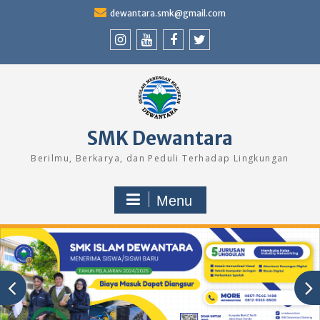
Skip
dewantara.smk@gmail.com
to
content
Instagram
Youtube
Facebook
Twitter
SMK Dewantara
Berilmu, Berkarya, dan Peduli Terhadap Lingkungan
Menu