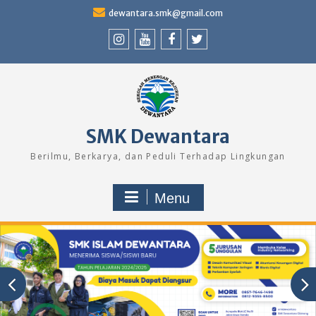
Skip
dewantara.smk@gmail.com
to
content
Instagram
Youtube
Facebook
Twitter
SMK Dewantara
Berilmu, Berkarya, dan Peduli Terhadap Lingkungan
Menu