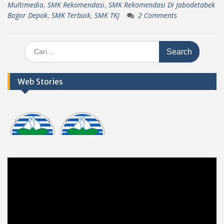
Multimedia
,
SMK Rekomendasi
,
SMK Rekomendasi Di Jabodetabek
Bogor Depok
,
SMK Terbaik
,
SMK TKJ
2 Comments
Search
for:
Web Stories
Informasi
Dokumen
tasi