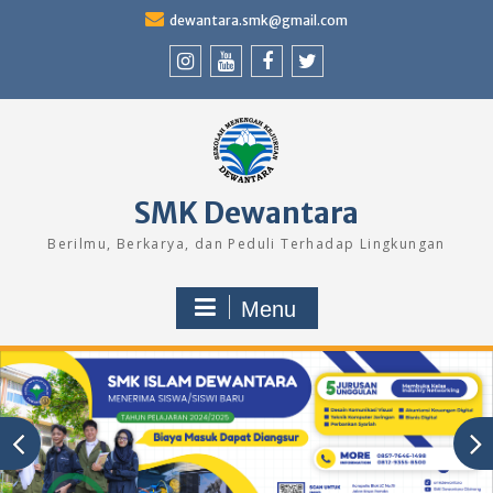
Skip
dewantara.smk@gmail.com
to
content
Instagram
Youtube
Facebook
Twitter
SMK Dewantara
Berilmu, Berkarya, dan Peduli Terhadap Lingkungan
Menu