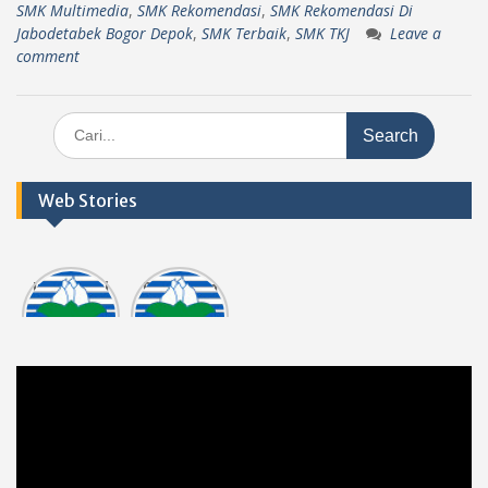
SMK Multimedia
,
SMK Rekomendasi
,
SMK Rekomendasi Di
Jabodetabek Bogor Depok
,
SMK Terbaik
,
SMK TKJ
Leave a
comment
Search
for:
Web Stories
Informasi
Dokumen
tasi