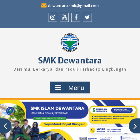
Skip
dewantara.smk@gmail.com
to
content
Instagram
Youtube
Facebook
Twitter
SMK Dewantara
Berilmu, Berkarya, dan Peduli Terhadap Lingkungan
Menu