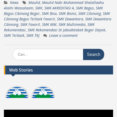
News
Maulid
,
Maulid Nabi Muhammad Shalallaahu
Alaihi Wassalaam
,
SMK
,
SMK AKREDITASI A
,
SMK Bagus
,
SMK
Bagus Cibinong Bogor
,
SMK Bisa
,
SMK Bisnis
,
SMK Cibinong
,
SMK
Cibinong Bagus Terbaik Favorit
,
SMK Dewantara
,
SMK Dewantara
Cibinong
,
SMK Favorit
,
SMK MM
,
SMK Multimedia
,
SMK
Rekomendasi
,
SMK Rekomendasi Di Jabodetabek Bogor Depok
,
SMK Terbaik
,
SMK TKJ
Leave a comment
Search
for:
Web Stories
Informasi
Dokumen
tasi