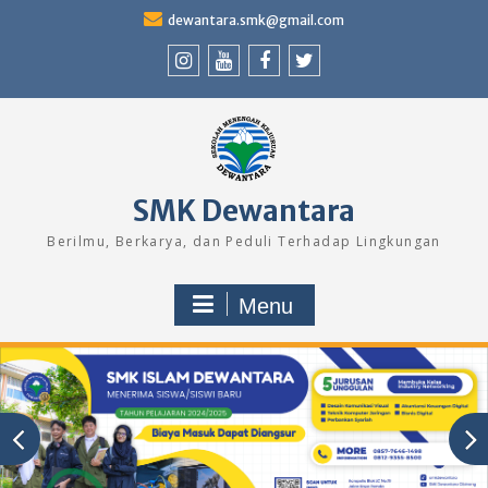
Skip
dewantara.smk@gmail.com
to
content
Instagram
Youtube
Facebook
Twitter
SMK Dewantara
Berilmu, Berkarya, dan Peduli Terhadap Lingkungan
Menu