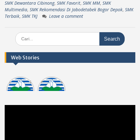
SMK Dewantara Cibinong
,
SMK Favorit
,
SMK MM
,
SMK
Multimedia
,
SMK Rekomendasi Di Jabodetabek Bogor Depok
,
SMK
Terbaik
,
SMK TKJ
Leave a comment
Search
for:
Web Stories
Informasi
Dokumen
tasi