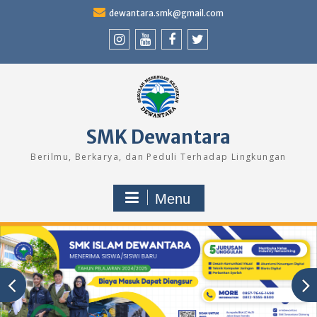
Skip
dewantara.smk@gmail.com
to
content
Instagram
Youtube
Facebook
Twitter
SMK Dewantara
Berilmu, Berkarya, dan Peduli Terhadap Lingkungan
Menu