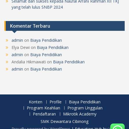
Selamat dan sukses kepada Naufal Arrafii Rahman XII TKJ
yang telah lulus SNBP 2024
Komentar Terbaru
admin
on
Biaya Pendidikan
Elya Dewi
on
Biaya Pendidikan
admin
on
Biaya Pendidikan
Andalia Hikmawati
on
Biaya Pendidikan
admin
on
Biaya Pendidikan
Konten
Profile
Biaya Pendidikan
Program Keahlian
Program Unggulan
Pendaftaran
Mikrotik Academy
SMK Dewantara Cibinong
Proudly powered by WordPress
|
Education Hub by
WEN