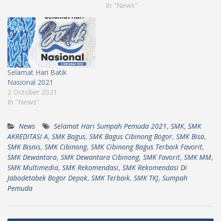
In "News"
Selamat Hari Batik
Nasional 2021
2 October 2021
In "News"
News
Selamat Hari Sumpah Pemuda 2021
,
SMK
,
SMK
AKREDITASI A
,
SMK Bagus
,
SMK Bagus Cibinong Bogor
,
SMK Bisa
,
SMK Bisnis
,
SMK Cibinong
,
SMK Cibinong Bagus Terbaik Favorit
,
SMK Dewantara
,
SMK Dewantara Cibinong
,
SMK Favorit
,
SMK MM
,
SMK Multimedia
,
SMK Rekomendasi
,
SMK Rekomendasi Di
Jabodetabek Bogor Depok
,
SMK Terbaik
,
SMK TKJ
,
Sumpah
Pemuda
Post