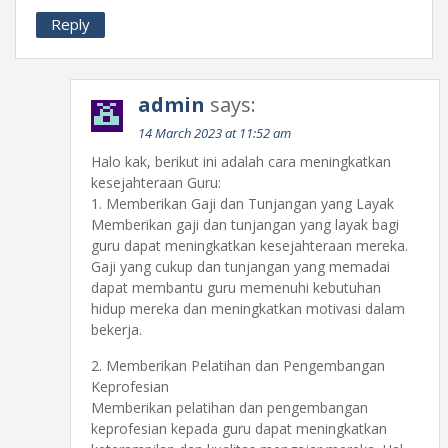
Reply
admin
says:
14 March 2023 at 11:52 am
Halo kak, berikut ini adalah cara meningkatkan
kesejahteraan Guru:
1. Memberikan Gaji dan Tunjangan yang Layak
Memberikan gaji dan tunjangan yang layak bagi
guru dapat meningkatkan kesejahteraan mereka.
Gaji yang cukup dan tunjangan yang memadai
dapat membantu guru memenuhi kebutuhan
hidup mereka dan meningkatkan motivasi dalam
bekerja.
2. Memberikan Pelatihan dan Pengembangan
Keprofesian
Memberikan pelatihan dan pengembangan
keprofesian kepada guru dapat meningkatkan