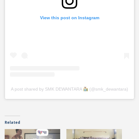
View this post on Instagram
A post shared by SMK DEWANTARA
(@smk_dewantara)
Related