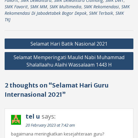
Favorit
,
SMK Dewantara
,
SMK Dewantara Cibinong
,
SMK DWT
,
SMK Favorit
,
SMK MM
,
SMK Multimedia
,
SMK Rekomendasi
,
SMK
Rekomendasi Di Jabodetabek Bogor Depok
,
SMK Terbaik
,
SMK
TKJ
Post
Selamat Hari Batik Nasional 2021
navigation
Selamat Memperingati Maulid Nabi Muhammad
Shalallaahu Alaihi Wassalaam 1443 H
2 thoughts on “Selamat Hari Guru
Internasional 2021”
tel u
says:
20 February 2023 at 7:42 am
bagaimana meningkatkan kesejahteraan guru?