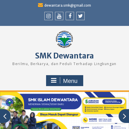
Skip
dewantara.smk@gmail.com
to
content
Instagram
Youtube
Facebook
Twitter
SMK Dewantara
Berilmu, Berkarya, dan Peduli Terhadap Lingkungan
Menu