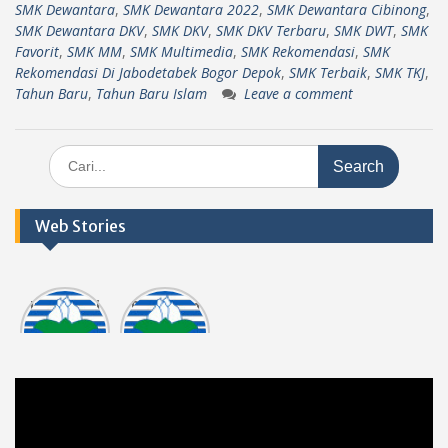
SMK Dewantara
,
SMK Dewantara 2022
,
SMK Dewantara Cibinong
,
SMK Dewantara DKV
,
SMK DKV
,
SMK DKV Terbaru
,
SMK DWT
,
SMK
Favorit
,
SMK MM
,
SMK Multimedia
,
SMK Rekomendasi
,
SMK
Rekomendasi Di Jabodetabek Bogor Depok
,
SMK Terbaik
,
SMK TKJ
,
Tahun Baru
,
Tahun Baru Islam
Leave a comment
Search
for:
Web Stories
Informasi
Dokumen
tasi