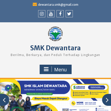
Skip
dewantara.smk@gmail.com
to
content
Instagram
Youtube
Facebook
Twitter
SMK Dewantara
Berilmu, Berkarya, dan Peduli Terhadap Lingkungan
Menu