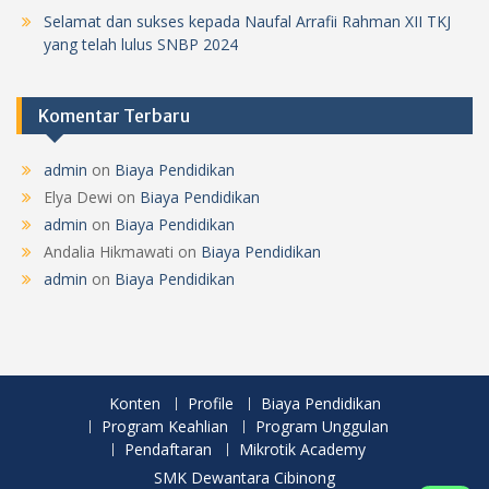
Selamat dan sukses kepada Naufal Arrafii Rahman XII TKJ
yang telah lulus SNBP 2024
Komentar Terbaru
admin
on
Biaya Pendidikan
Elya Dewi
on
Biaya Pendidikan
admin
on
Biaya Pendidikan
Andalia Hikmawati
on
Biaya Pendidikan
admin
on
Biaya Pendidikan
Konten
Profile
Biaya Pendidikan
Program Keahlian
Program Unggulan
Pendaftaran
Mikrotik Academy
SMK Dewantara Cibinong