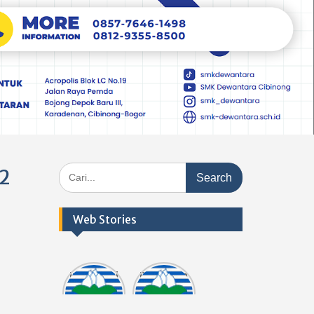
Search
22
for:
Web Stories
Informasi
Dokumen
tasi