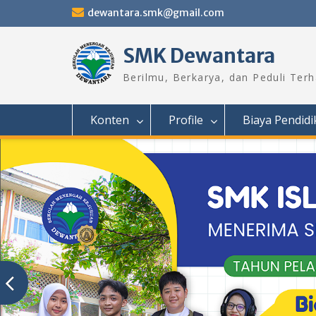
Skip
dewantara.smk@gmail.com
to
content
SMK Dewantara
Berilmu, Berkarya, dan Peduli Ter
Konten
Profile
Biaya Pendidi