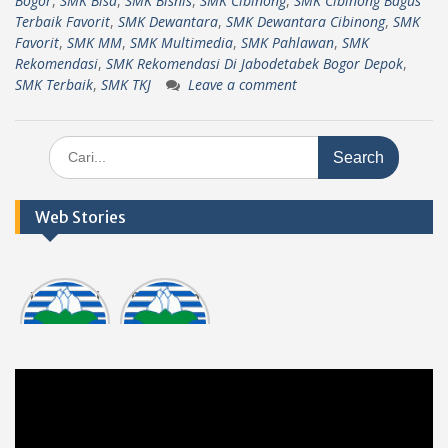
Bogor
,
SMK Bisa
,
SMK Bisnis
,
SMK Cibinong
,
SMK Cibinong Bagus
Terbaik Favorit
,
SMK Dewantara
,
SMK Dewantara Cibinong
,
SMK
Favorit
,
SMK MM
,
SMK Multimedia
,
SMK Pahlawan
,
SMK
Rekomendasi
,
SMK Rekomendasi Di Jabodetabek Bogor Depok
,
SMK Terbaik
,
SMK TKJ
Leave a comment
Search
for:
Web Stories
Informasi
Dokumen
tasi