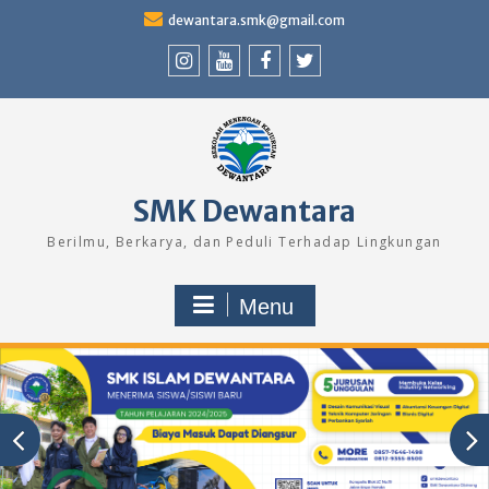
Skip
dewantara.smk@gmail.com
to
content
Instagram
Youtube
Facebook
Twitter
SMK Dewantara
Berilmu, Berkarya, dan Peduli Terhadap Lingkungan
Menu