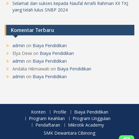
Selamat dan sukses kepada Naufal Arrafii Rahman XII TKJ
yang telah lulus SNBP 2024
Komentar Terbaru
admin
on
Biaya Pendidikan
Elya Dewi
on
Biaya Pendidikan
admin
on
Biaya Pendidikan
Andalia Hikmawati
on
Biaya Pendidikan
admin
on
Biaya Pendidikan
Konten
Profile
Biaya Pendidikan
Program Keahlian
Program Unggulan
Pendaftaran
Mikrotik Academy
SMK Dewantara Cibinong