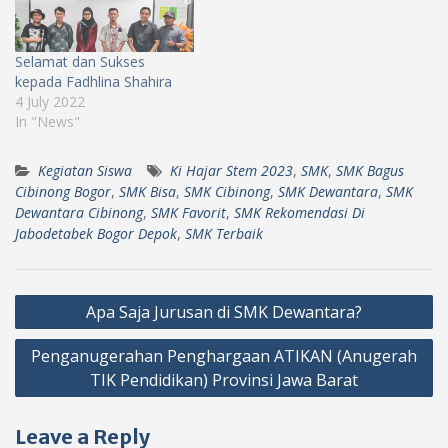
Selamat dan Sukses
kepada Fadhlina Shahira
4 July 2022
In "News"
Kegiatan Siswa
Ki Hajar Stem 2023
,
SMK
,
SMK Bagus
Cibinong Bogor
,
SMK Bisa
,
SMK Cibinong
,
SMK Dewantara
,
SMK
Dewantara Cibinong
,
SMK Favorit
,
SMK Rekomendasi Di
Jabodetabek Bogor Depok
,
SMK Terbaik
Post
Apa Saja Jurusan di SMK Dewantara?
navigation
Penganugerahan Penghargaan ATIKAN (Anugerah
TIK Pendidikan) Provinsi Jawa Barat
Leave a Reply