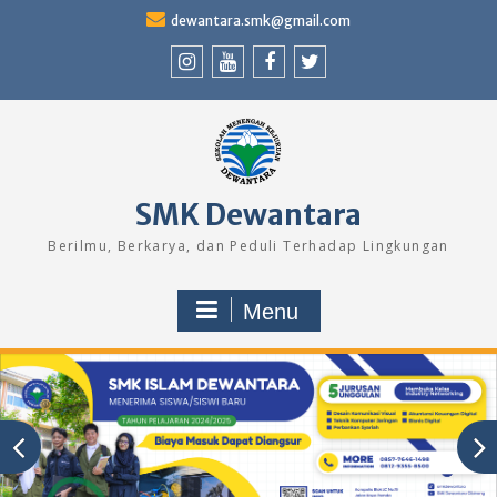
Skip
dewantara.smk@gmail.com
to
content
Instagram
Youtube
Facebook
Twitter
SMK Dewantara
Berilmu, Berkarya, dan Peduli Terhadap Lingkungan
Menu