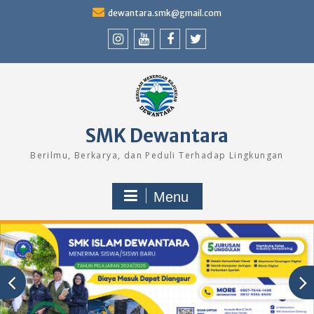
Skip
dewantara.smk@gmail.com
to
content
Instagram
Youtube
Facebook
Twitter
SMK Dewantara
Berilmu, Berkarya, dan Peduli Terhadap Lingkungan
Menu