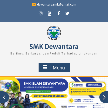
Skip
dewantara.smk@gmail.com
to
content
Instagram
Youtube
Facebook
Twitter
SMK Dewantara
Berilmu, Berkarya, dan Peduli Terhadap Lingkungan
Menu