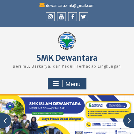
Skip
dewantara.smk@gmail.com
to
content
Instagram
Youtube
Facebook
Twitter
SMK Dewantara
Berilmu, Berkarya, dan Peduli Terhadap Lingkungan
Menu