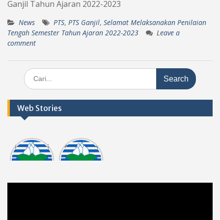
Ganjil Tahun Ajaran 2022-2023
News
PTS
,
PTS Ganjil
,
Selamat Melaksanakan Penilaian
Tengah Semester Tahun Ajaran 2022-2023
Leave a
comment
Search
for:
Web Stories
Informasi
Dokumen
tasi