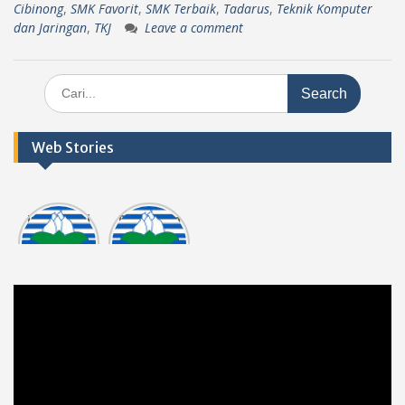
Cibinong
,
SMK Favorit
,
SMK Terbaik
,
Tadarus
,
Teknik Komputer
dan Jaringan
,
TKJ
Leave a comment
Search
for:
Web Stories
Informasi
Dokumen
tasi