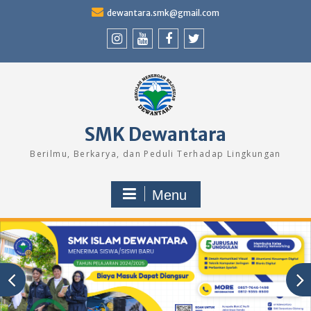
Skip
dewantara.smk@gmail.com
to
content
Instagram
Youtube
Facebook
Twitter
SMK Dewantara
Berilmu, Berkarya, dan Peduli Terhadap Lingkungan
Menu