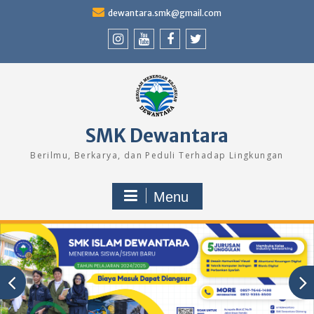
Skip
dewantara.smk@gmail.com
to
content
Instagram
Youtube
Facebook
Twitter
SMK Dewantara
Berilmu, Berkarya, dan Peduli Terhadap Lingkungan
Menu