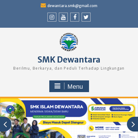
Skip
dewantara.smk@gmail.com
to
content
Instagram
Youtube
Facebook
Twitter
SMK Dewantara
Berilmu, Berkarya, dan Peduli Terhadap Lingkungan
Menu