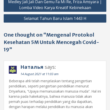
Medley Jali Jali Dan Gemu Fa Mi Re, Friza Amsyara |
navigation
Lomba Video Karya Kreatif Kebinekaan
Selamat Tahun Baru Islam 1443 H
One thought on “Mengenal Protokol
Kesehatan 5M Untuk Mencegah Covid-
19”
Наталья
says:
14 August 2021 at 11:03 am
Beberapa ahli telah menjelaskan tentang pengertian
pendidikan, seperti pengertian pendidikan menurut
Driyarkara, “Upaya memanusiakan manusia muda”. Hal ini
karena pada hakekatnya, bahwa manusia tidak akan
pernah puas terhadap pendidikan yang dia dapatkan,
dengan harapan melalui pendidikan itu manusia akan