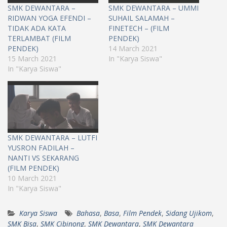
SMK DEWANTARA –
SMK DEWANTARA – UMMI
RIDWAN YOGA EFENDI –
SUHAIL SALAMAH –
TIDAK ADA KATA
FINETECH – (FILM
TERLAMBAT (FILM
PENDEK)
PENDEK)
14 March 2021
15 March 2021
In "Karya Siswa"
In "Karya Siswa"
SMK DEWANTARA – LUTFI
YUSRON FADILAH –
NANTI VS SEKARANG
(FILM PENDEK)
10 March 2021
In "Karya Siswa"
Karya Siswa
Bahasa
,
Basa
,
Film Pendek
,
Sidang Ujikom
,
SMK Bisa
,
SMK Cibinong
,
SMK Dewantara
,
SMK Dewantara