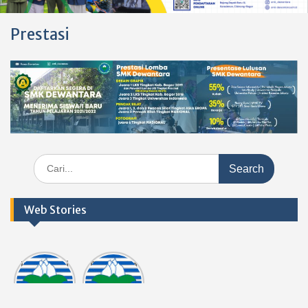
Prestasi
Search
for:
Web Stories
Informasi
Dokumen
tasi