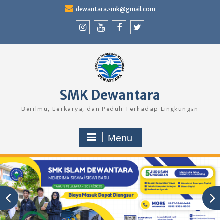
Skip
dewantara.smk@gmail.com
to
content
Instagram
Youtube
Facebook
Twitter
SMK Dewantara
Berilmu, Berkarya, dan Peduli Terhadap Lingkungan
Menu